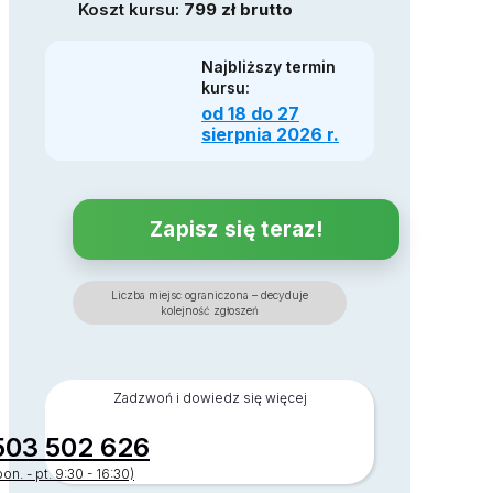
Koszt kursu:
799 zł brutto
Najbliższy termin
kursu:
od 18 do 27
sierpnia 2026 r.
Zapisz się teraz!
Liczba miejsc ograniczona – decyduje
kolejność zgłoszeń
Zadzwoń i dowiedz się więcej
503 502 626
pon. - pt. 9:30 - 16:30)