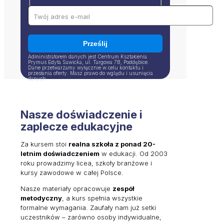
Administratorem danych jest Centrum Kształcenia
Prymus Edyta Sawicka, ul. Targowa 7B, Poddębice.
Dane przetwarzamy wyłącznie w celu kontaktu i
przesłania oferty. Masz prawo do wglądu i usunięcia
danych.
Nasze doświadczenie i
zaplecze edukacyjne
Za kursem stoi
realna szkoła z ponad 20-
letnim doświadczeniem
w edukacji. Od 2003
roku prowadzimy licea, szkoły branżowe i
kursy zawodowe w całej Polsce.
Nasze materiały opracowuje
zespół
metodyczny
, a kurs spełnia wszystkie
formalne wymagania. Zaufały nam już setki
uczestników – zarówno osoby indywidualne,